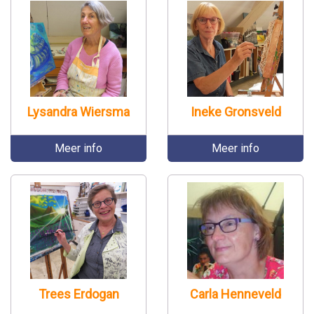
Lysandra Wiersma
Ineke Gronsveld
Meer info
Meer info
Trees Erdogan
Carla Henneveld