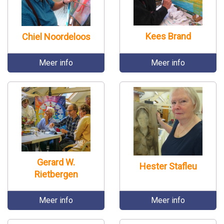
Kees Brand
Chiel Noordeloos
Meer info
Meer info
Gerard W.
Hester Stafleu
Rietbergen
Meer info
Meer info