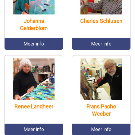
Johanna
Charles Schlusen
Gelderblom
Meer info
Meer info
Renee Landheer
Frans Pacho
Weeber
Meer info
Meer info