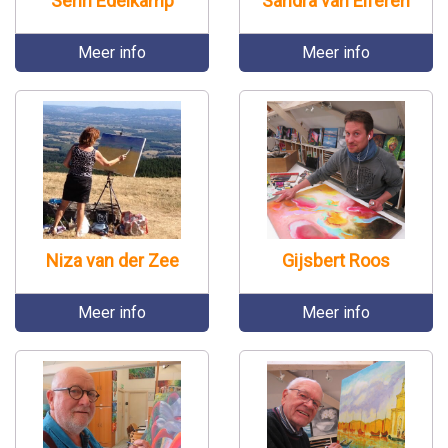
Sehri Edelkamp
Sandra van Elferen
Meer info
Meer info
Gijsbert Roos
Niza van der Zee
Meer info
Meer info