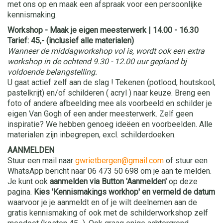
met ons op en maak een afspraak voor een persoonlijke
kennismaking.
Workshop - Maak je eigen meesterwerk
| 14.00 - 16.30
Tarief: 45,- (inclusief alle materialen)
Wanneer de middagworkshop vol is, wordt ook een extra
workshop in de ochtend 9.30 - 12.00 uur gepland bj
voldoende belangstelling.
U gaat actief zelf aan de slag ! Tekenen (potlood, houtskool,
pastelkrijt) en/of schilderen ( acryl ) naar keuze. Breng een
foto of andere afbeelding mee als voorbeeld en schilder je
eigen Van Gogh of een ander meesterwerk. Zelf geen
inspiratie? We hebben genoeg ideëen en voorbeelden. Alle
materialen zijn inbegrepen, excl. schilderdoeken.
AANMELDEN
Stuur een mail naar
gwrietbergen@gmail.com
of stuur een
WhatsApp bericht naar 06 473 50 698 om je aan te melden.
Je kunt ook
aanmelden via Button 'Aanmelden'
op deze
pagina.
Kies 'Kennismakings workhop' en
vermeld de datum
waarvoor je je aanmeldt en of je wilt deelnemen aan de
gratis kennismaking of ook met de schilderworkshop zelf