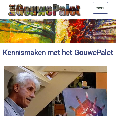
menu
Kennismaken met het GouwePalet